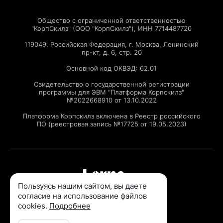
Общество с ограниченной ответственностью
"КорпСкилз" (ООО "КорпСкилз"), ИНН 7714487720
119049, Российская Федерация, г. Москва, Ленинский
пр-кт, д. 6, стр. 20
Основной код ОКВЭД: 62.01
Свидетельство о государственной регистрации
программы для ЭВМ "Платформа Корпскилз"
№2022668910 от 13.10.2022
Платформа Корпскилз включена в Реестр российского
ПО (реестровая запись №17725 от 19.05.2023)
Пользуясь нашим сайтом, вы даете
© ООО «КорпСкилз», 2026
согласие на использование файлов
cookies.
Подробнее